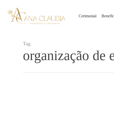
Skip
to
Cerimonial
Benefíc
main
content
Tag
organização de 