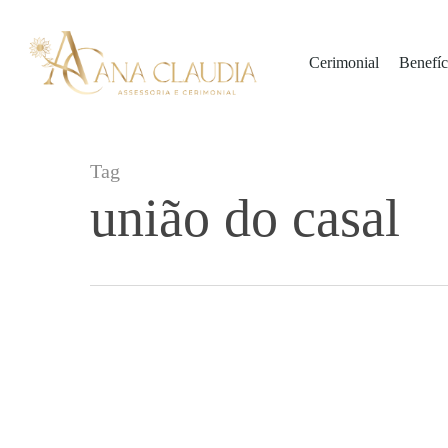
Skip
to
Cerimonial
Benefíc
main
content
Tag
união do casal