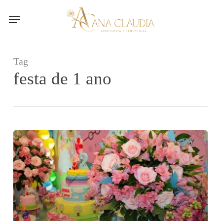
Skip
to
main
content
Tag
festa de 1 ano